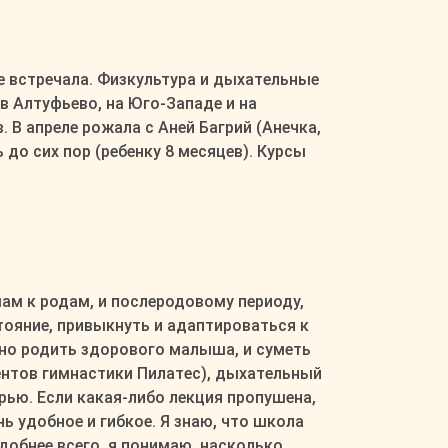
е встречала. Физкультура и дыхательные
в Алтуфьево, на Юго-Западе и на
. В апреле рожала с Аней Багрий (Анечка,
до сих пор (ребенку 8 месяцев). Курсы
ам к родам, и послеродовому периоду,
ояние, привыкнуть и адаптироваться к
нно родить здорового малыша, и суметь
ментов гимнастики Пилатес), дыхательный
рью. Если какая-либо лекция пропушена,
ь удобное и гибкое. Я знаю, что школа
добнее всего, я понимаю, насколько