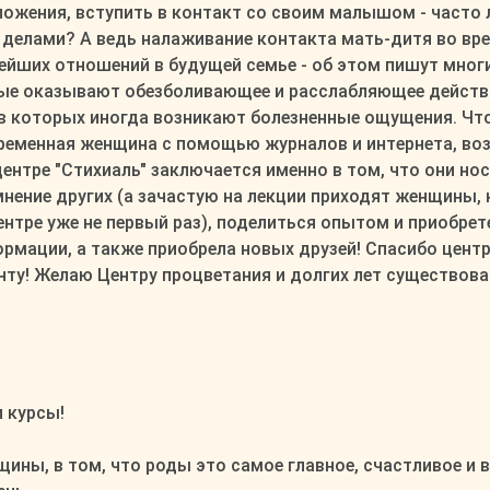
ложения, вступить в контакт со своим малышом - часто л
делами? А ведь налаживание контакта мать-дитя во вр
ейших отношений в будущей семье - об этом пишут многи
ые оказывают обезболивающее и расслабляющее действи
 которых иногда возникают болезненные ощущения. Что к
ременная женщина с помощью журналов и интернета, воз
центре "Стихиаль" заключается именно в том, что они но
нение других (а зачастую на лекции приходят женщины,
нтре уже не первый раз), поделиться опытом и приобрет
рмации, а также приобрела новых друзей! Спасибо центр
ту! Желаю Центру процветания и долгих лет существова
 курсы!
щины, в том, что роды это самое главное, счастливое и 