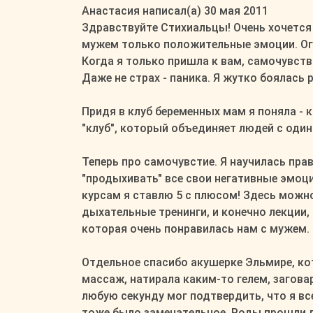
в
Анастасия
написал(а)
30 мая 2011
другое
Здравствуйте Стихиальцы! Очень хочется 
состояние.
мужем только положительные эмоции. Огр
Когда я только пришла к вам, самочувстви
Даже не страх - паника. Я жутко боялась 
Придя в клуб беременных мам я поняла - 
"клуб", который объединяет людей с оди
Теперь про самочувстие. Я научилась пр
"продыхивать" все свои негативные эмоци
курсам я ставлю 5 с плюсом! Здесь можно 
дыхательные тренинги, и конечно лекции,
которая очень понравилась нам с мужем.
Отдельное спасибо акушерке Эльмире, кот
массаж, натирала каким-то гелем, загова
любую секунду мог подтвердить, что я вс
тоже было замечательное. Роды прошли ле