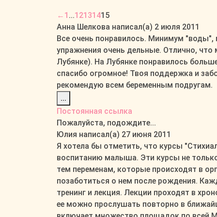
Навигация
←
1
...
12
13
14
15
по
Анна Шелкова
написал(а)
2 июля 2011
списку
Все очень понравилось. Минимум "воды",
гостевой
упражнения очень дельные. Отлично, что
книги
Лубянке). На Лубянке понравилось больше 
спасибо огромное! Твоя поддержка и забо
рекомендую всем беременным подругам.
Переключить
...
этот
Постоянная ссылка
метабокс
Пожалуйста, подождите...
в
Юлия
написал(а)
27 июня 2011
другое
Я хотела бы отметить, что курсы "Стихиа
состояние.
воспитанию малыша. Эти курсы не только
тем переменам, которые происходят в ор
позаботиться о нем после рождения. Кажд
тренинг и лекция. Лекции проходят в хро
ее можно прослушать повторно в ближайши
включает множество площадок по всей Мос