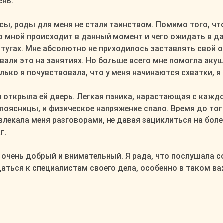
ень.
рсы, роды для меня не стали таинством. Помимо того, ч
 со мной происходит в данный момент и чего ожидать в 
отугах. Мне абсолютно не приходилось заставлять свой о
вали это на занятиях. Но больше всего мне помогла акуше
ько я почувствовала, что у меня начинаются схватки, я п
 открыла ей дверь. Легкая паника, нарастающая с каждой
 поясницы, и физическое напряжение спало. Время до то
влекала меня разговорами, не давая зациклиться на бол
г.
очень добрый и внимательный. Я рада, что послушала с
аться к специалистам своего дела, особенно в таком ва