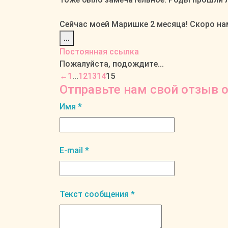
Сейчас моей Маришке 2 месяца! Скоро нам
Переключить
...
этот
Постоянная ссылка
метабокс
Пожалуйста, подождите...
в
Навигация
←
1
...
12
13
14
15
другое
Отправьте нам свой отзыв о
по
состояние.
списку
Имя
*
гостевой
книги
E-mail
*
Текст сообщения
*