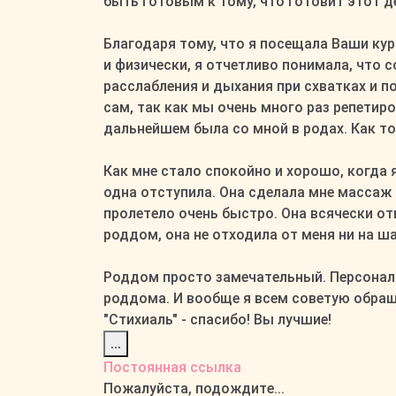
быть готовым к тому, что готовит этот д
Благодаря тому, что я посещала Ваши ку
и физически, я отчетливо понимала, что
расслабления и дыхания при схватках и п
сам, так как мы очень много раз репетиро
дальнейшем была со мной в родах. Как тол
Как мне стало спокойно и хорошо, когда я
одна отступила. Она сделала мне массаж
пролетело очень быстро. Она всячески от
роддом, она не отходила от меня ни на ша
Роддом просто замечательный. Персонал 
роддома. И вообще я всем советую обращ
"Стихиаль" - спасибо! Вы лучшие!
Переключить
...
этот
Постоянная ссылка
метабокс
Пожалуйста, подождите...