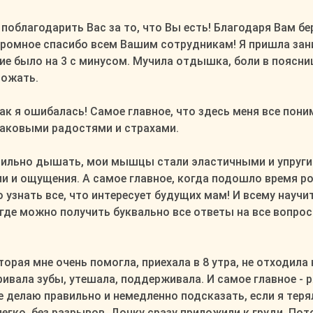
поблагодарить Вас за то, что Вы есть! Благодаря Вам бе
омное спасибо всем Вашим сотрудникам! Я пришла заним
е было на 3 с минусом. Мучила отдышка, боли в пояснице,
рожать.
как я ошибалась! Самое главное, что здесь меня все пон
наковыми радостями и страхами.
авильно дышать, мои мышцы стали эластичными и упругим
и и ощущения. А самое главное, когда подошло время ро
узнать все, что интересует будущих мам! И всему научит
 где можно получить буквально все ответы на все вопрос
орая мне очень помогла, приехала в 8 утра, не отходила
ривала зубы, утешала, поддерживала. И самое главное -
е делаю правильно и немедленно подсказать, если я тер
гко, без разрывов. Дочку сразу приложили к груди. Пот