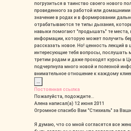
погрузиться в таинство своего нового по
проведенного за работой или домашними 
значение в родах и в формировании дальн
отрабатываются те типы дыхания, котор
навыки помогают "продышать" те места, в
информации, которую может получить бе
рассказать новое. Но! ценность лекций в 
интересующие тебя вопросы, послушать м
третим родам и даже проходят курсы в Це
подчерпнула много новой и полезной инфо
внимательное отношение к каждому клиен
Переключить
...
этот
Постоянная ссылка
метабокс
Пожалуйста, подождите...
в
Алена
написал(а)
12 июня 2011
другое
Огромное спасибо Вам "Стихиаль" за Ваши
состояние.
Я думаю, что со мной согласятся все жен