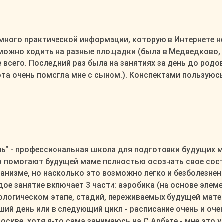
 много практической информации, которую в Интернете н
 можно ходить на разные площадки (была в Медведково, 
всего. Последний раз была на занятиях за день до родов
та очень помогла мне с сыном.). Конспектами пользуюсь 
ль" - профессиональная школа для подготовки будущих м
 помогают будущей маме полностью осознать свое сост
ганизме, но насколько это возможно легко и безболезне
ое занятие включает 3 части: аэробика (на основе эле
нологическом этапе, стадий, переживаемых будущей мате
й день или в следующий цикл - расписание очень и очен
кве, хотя я-то сама занимаюсь на С,Арбате - мне это у