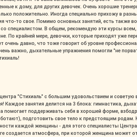
ные к дому, для других девочек. Очень хорошие тренер
олько положительно. Иногда специально прихожу в разн
тия что-то свое. Помимо основных занятий, есть также
 со специалистом. В общем, рекомендую эти курсы всем, 
мне. По крайней мере, девочки, которые приходят уже пе
 очень давно, что тоже говорит об уровне профессионали
 очень важно, дыхательные упражнения помогли "не порват
тихиаль!
ентра "Стихиаль" с большим удовольствием и советую вс
 Каждое занятия делится на 3 блока: гимнастика, дыхат
ка помогает поддерживать себя в хорошей форме, взбодр
ботают), подготовить свое тело к предстоящим родам. 
ности каждой женщины - для этого специалисты Центра 
ге создается атмосфера, при которой женщина может от