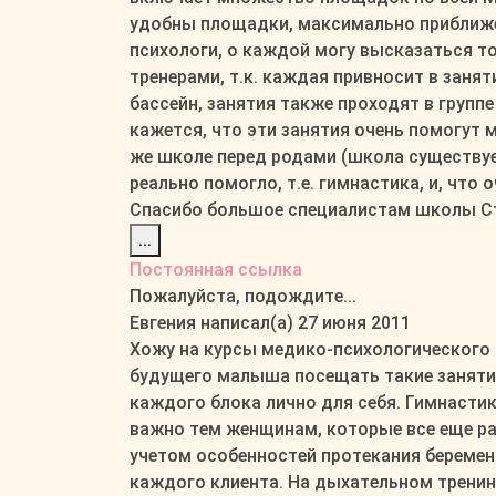
удобны площадки, максимально приближен
психологи, о каждой могу высказаться т
тренерами, т.к. каждая привносит в заня
бассейн, занятия также проходят в группе
кажется, что эти занятия очень помогут 
же школе перед родами (школа существует
реально помогло, т.е. гимнастика, и, что
Спасибо большое специалистам школы С
Переключить
...
этот
Постоянная ссылка
метабокс
Пожалуйста, подождите...
в
Евгения
написал(а)
27 июня 2011
другое
Хожу на курсы медико-психологического ц
состояние.
будущего малыша посещать такие занятия!
каждого блока лично для себя. Гимнасти
важно тем женщинам, которые все еще ра
учетом особенностей протекания беремен
каждого клиента. На дыхательном тренин