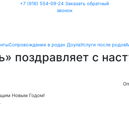
+7 (916) 554-09-24
Заказать обратный
звонок
енты
Сопровождение в родах Доула
Услуги после родов
ь» поздравляет с на
Оп
ющим Новым Годом!
.