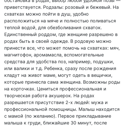
обстановка в родах, выбор любой удобной позы —
приветствуется. Родзалы: розовый и бежевый. На
схватках можно пойти в душ, удобно
расположиться на мяче и полностью поливаться
теплой водой, для обезболивания схваток.
Единственный роддом, где женщине разрешено в
родах быть в своей одежде. В родовую можно
принести все, что может помочь на схватках: мяч,
магнитофон, аромамасла, вспомогательные
средства для удобства поз, например, подушки,
или валики и т.д. Ребенка, сразу после рождения
кладут на живот маме, могут одеть в вещички,
которые принесла сама женщина. Возможны роды
на корточках. Цениться профессиональная и
творческая работа акушерок. На родах
разрешается присутствие 2-х людей: мужа и
профессиональной помощницы. Малыш находится
с мамой (по желанию). Первое прикладывание
малыша к груди, ближайшие 30 минут, после